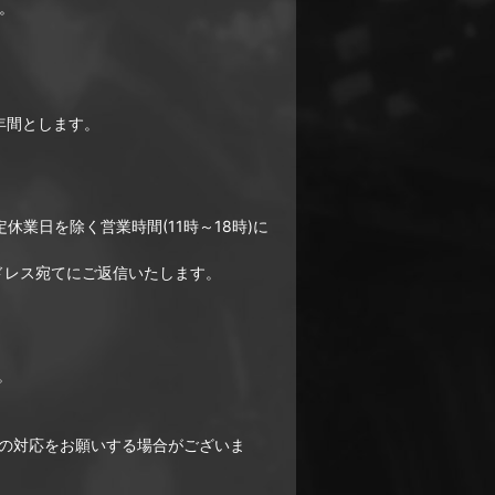
。
。
年間とします。
業日を除く営業時間(11時～18時)に
ドレス宛てにご返信いたします。
。
の対応をお願いする場合がございま